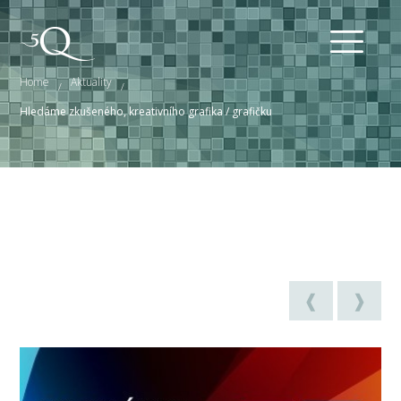
Home
Aktuality
/
/
Hledáme zkušeného, kreativního grafika / grafičku
❰
❱