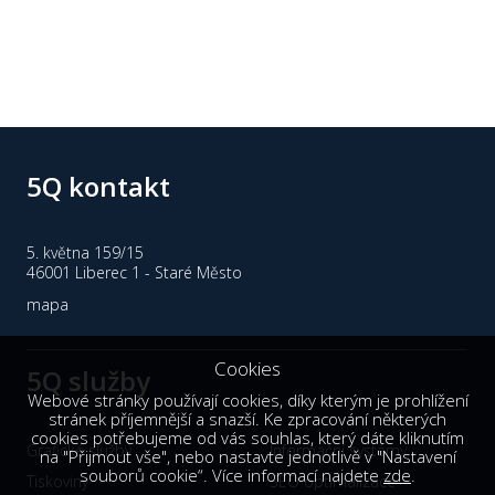
5Q kontakt
5. května 159/15
46001 Liberec 1 - Staré Město
mapa
Cookies
5Q služby
Webové stránky používají cookies, díky kterým je prohlížení
stránek příjemnější a snazší. Ke zpracování některých
cookies potřebujeme od vás souhlas, který dáte kliknutím
Grafické služby
Informační systémy
na "Přijmout vše", nebo nastavte jednotlivě v "Nastavení
souborů cookie“. Více informací najdete
zde
.
Tiskoviny
SEO optimalizace