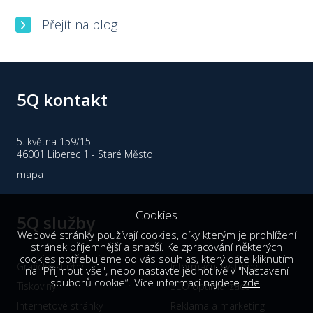
Přejít na blog
5Q kontakt
5. května 159/15
46001 Liberec 1 - Staré Město
mapa
Cookies
5Q služby
Webové stránky používají cookies, díky kterým je prohlížení
stránek příjemnější a snazší. Ke zpracování některých
cookies potřebujeme od vás souhlas, který dáte kliknutím
Grafické služby
Informační systémy
na "Přijmout vše", nebo nastavte jednotlivě v "Nastavení
souborů cookie“. Více informací najdete
zde
.
Tiskoviny
SEO optimalizace
Internetové stránky
Reklama a marketing