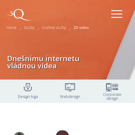
Home
Služby
Grafické služby
2D video
/
/
/
Dnešnímu internetu
vládnou videa
Corporate
Design loga
Webdesign
design