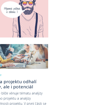
ce
a projektu odhalí
, ale i potenciál
 blíže věnuje tématu analýzy
ího projektu a analýzy
lnosti projektu. V první části se