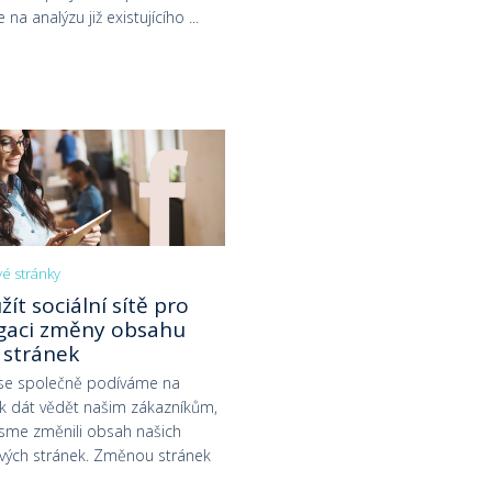
na analýzu již existujícího ...
vé stránky
žít sociální sítě pro
gaci změny obsahu
 stránek
 se společně podíváme na
ak dát vědět našim zákazníkům,
jsme změnili obsah našich
ových stránek. Změnou stránek