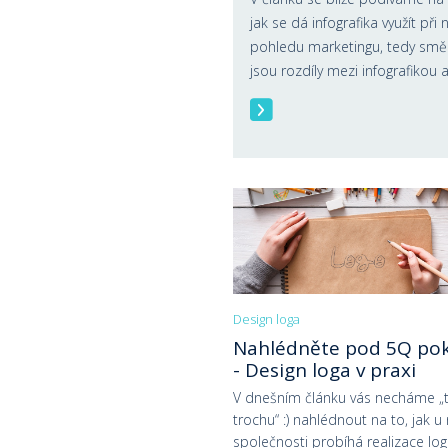
jak se dá infografika využít př
pohledu marketingu, tedy smě
jsou rozdíly mezi infografikou 
Design loga
Nahlédněte pod 5Q pok
- Design loga v praxi
V dnešním článku vás necháme „
trochu“ :) nahlédnout na to, jak u
společnosti probíhá realizace log