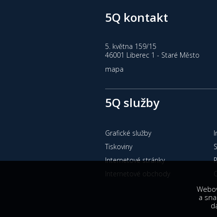
5Q kontakt
5. května 159/15
46001 Liberec 1 - Staré Město
mapa
5Q služby
Grafické služby
I
Tiskoviny
Internetové stránky
Internetové obchody
O
Webové
a sna
dá