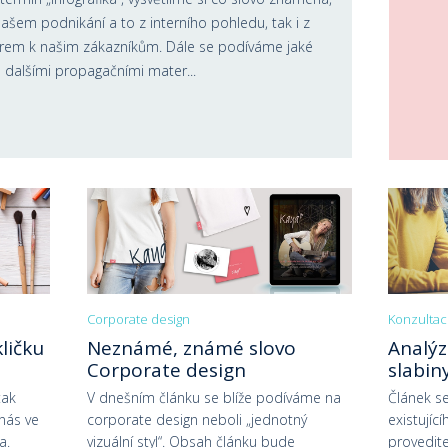
i našem podnikání a to z interního pohledu, tak i z
rem k našim zákazníkům. Dále se podíváme jaké
a dalšími propagačními mater...
Corporate design
Konzulta
ličku
Neznámé, známé slovo
Analýz
Corporate design
slabiny
tak
V dnešním článku se blíže podíváme na
Článek se
 nás ve
corporate design neboli „jednotný
existujíc
a.
vizuální styl“. Obsah článku bude
provedite