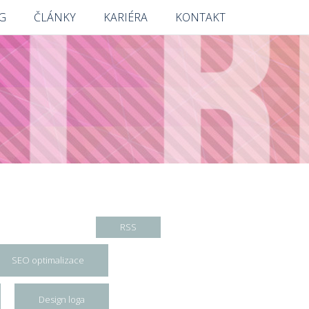
G
ČLÁNKY
KARIÉRA
KONTAKT
RSS
SEO optimalizace
Design loga