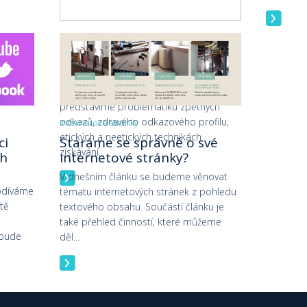
Internetové stránky
Co je zdravý odkazový profil
V dnešním článku vám v obecné rovině
představíme problematiku zpětných
odkazů, zdravého odkazového profilu,
Internetové stránky
etických a neetických technikách
ci
Staráme se správně o své
získávání...
ch
internetové stránky?
V dnešním článku se budeme věnovat
odíváme
tématu internetových stránek z pohledu
ítě
textového obsahu. Součástí článku je
také přehled činností, které můžeme
ebude
děl...