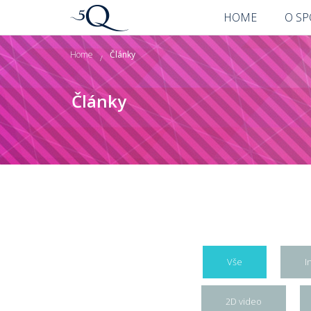
HOME
O S
Home
Články
/
Články
Vše
I
2D video