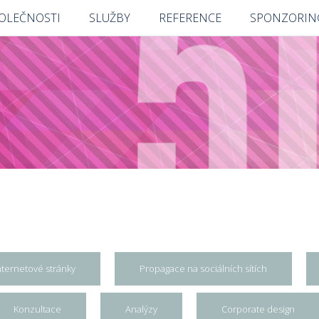
POLEČNOSTI
SLUŽBY
REFERENCE
SPONZORIN
nternetové stránky
Propagace na sociálních sítích
Konzultace
Analýzy
Corporate design