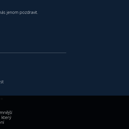
nás jenom pozdravit.
est
e+
emnější
 který
ení