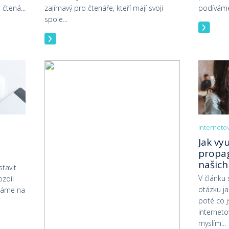
čtená...
zajímavý pro čtenáře, kteří mají svoji
podíváme 
spole...
Interneto
Jak vyu
propa
našich
stavit
V článku
zdíl
otázku j
ídáme na
poté co 
internet
myslím...