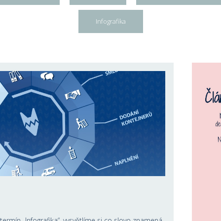
Infografika
termín „Infografika“, vysvětlíme si co slovo znamená,