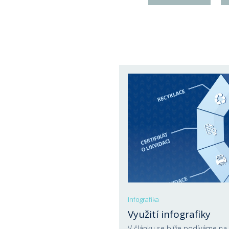
Infografika
Využití infografiky
V článku se blíže podíváme na 