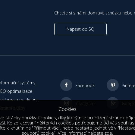
Chcete si s námi domluvit schůzku nebo 
Napsat do 5Q
nformační systémy
Facebook
Pinter
SEO optimalizace
Reklama a marketing
Instagram
Googl
statní služby
Cookies
 stránky používají cookies, díky kterým je prohlížení stránek příj
Twitter
Flicker
zší. Ke zpracování některých cookies potřebujeme od vás souhlas,
te kliknutím na "Přijmout vše", nebo nastavte jednotlivě v "Nastav
souborů cookie“. Více informací najdete
zde
.