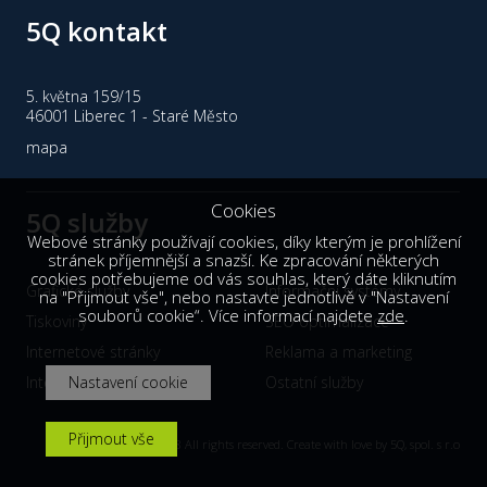
5Q kontakt
konzultace, analýza
5. května 159/15
46001 Liberec 1 - Staré Město
mapa
Cookies
5Q služby
Webové stránky používají cookies, díky kterým je prohlížení
stránek příjemnější a snazší. Ke zpracování některých
cookies potřebujeme od vás souhlas, který dáte kliknutím
Grafické služby
Informační systémy
na "Přijmout vše", nebo nastavte jednotlivě v "Nastavení
souborů cookie“. Více informací najdete
zde
.
Tiskoviny
SEO optimalizace
Internetové stránky
Reklama a marketing
Internetové obchody
Nastavení cookie
Ostatní služby
Přijmout vše
© 2018 All rights reserved. Create with love by
5Q, spol. s r.o