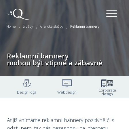
Home
Služby
Grafické služby
Reklamní bannery
/
/
/
Reklamní bannery
mohou být vtipné a zábavné
Corporate
Design loga
Webdesign
design
Ať již vnímáme reklamní bannery pozitivně či s
odstupem, tak nás bezesporu na internetu