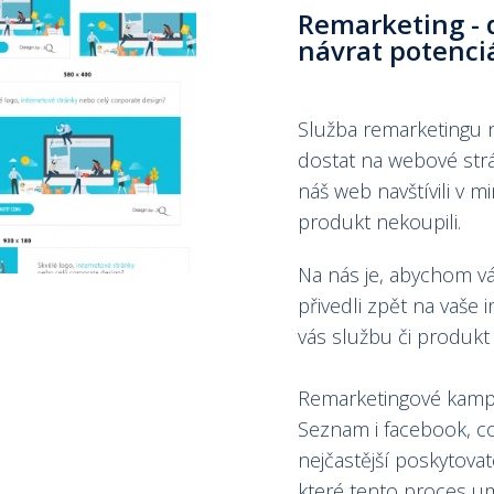
Remarketing - 
návrat potenciá
Služba remarketingu 
dostat na webové strán
náš web navštívili v mi
produkt nekoupili.
Na nás je, abychom v
přivedli zpět na vaše i
vás službu či produkt 
Remarketingové kampa
Seznam i facebook, co
nejčastější poskytova
které tento proces um