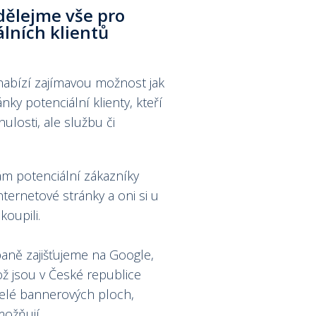
dělejme vše pro
lních klientů
nabízí zajímavou možnost jak
ky potenciální klienty, kteří
nulosti, ale službu či
ám potenciální zákazníky
nternetové stránky a oni si u
koupili.
ně zajišťujeme na Google,
ž jsou v České republice
telé bannerových ploch,
ožňují.