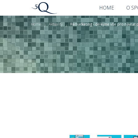
HOME
O S
Home
Aktuality
Remarketing - dělejme vše pro návrat p
/
/