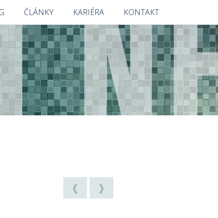
G
ČLÁNKY
KARIÉRA
KONTAKT
❰
❱