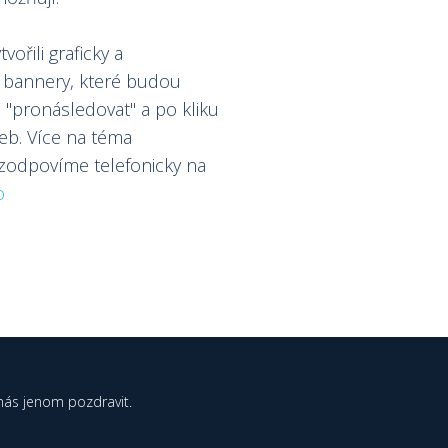
ořili graficky a
 bannery, které budou
v. "pronásledovat" a po kliku
eb. Více na téma
 zodpovíme telefonicky na
o
nás jenom pozdravit.