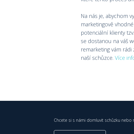
Na nás je, abychom vytv
marketingově vhodné
potenciální klienty tz
se dostanou na váš w
remarketing vám rádi
naší schůzce.
Více inf
Chcete si s námi domluvit schůzku nebo 