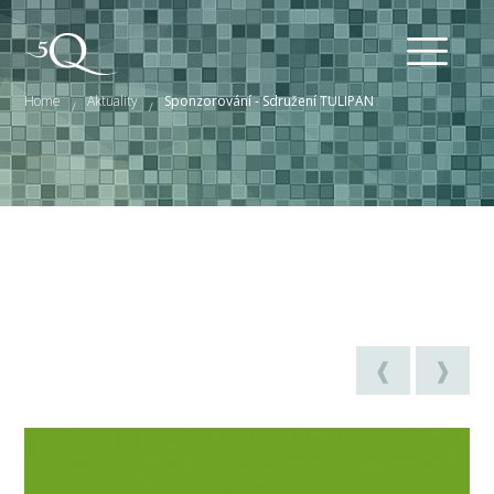
Home
Aktuality
Sponzorování - Sdružení TULIPAN
/
/
❰
❱