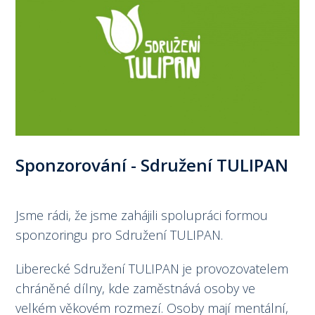
Sponzorování - Sdružení TULIPAN
Jsme rádi, že jsme zahájili spolupráci formou
sponzoringu pro Sdružení TULIPAN.
Liberecké Sdružení TULIPAN je provozovatelem
chráněné dílny, kde zaměstnává osoby ve
velkém věkovém rozmezí. Osoby mají mentální,