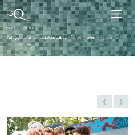
Home
Aktuality
/
/
Zahajujeme práce na dalším zábavním internetovém projektu
❰
❱