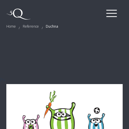
Home
Reference
Duchna
/
/
?>