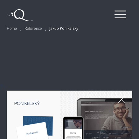
Home
Reference
Jakub Ponikelský
/
/
?>