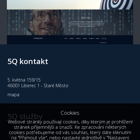
5Q kontakt
5. května 159/15
46001 Liberec 1 - Staré Město
mapa
Cookies
5Q služby
Webové stránky používají cookies, díky kterým je prohlížení
stránek příjemnější a snazší. Ke zpracování některých
cookies potřebujeme od vás souhlas, který dáte kliknutím
Grafické služby
Informační systémy
na "Přijmout vše", nebo nastavte jednotlivě v "Nastavení