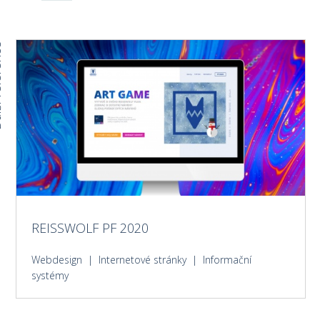
rence
REISSWOLF PF 2020
Webdesign | Internetové stránky | Informační
systémy