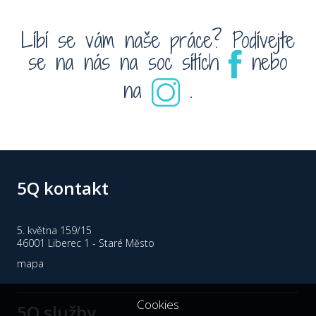
Líbí se vám naše práce? Podívejte
se na nás na soc sítích
nebo
na
.
5Q kontakt
5. května 159/15
46001 Liberec 1 - Staré Město
mapa
Cookies
5Q služby