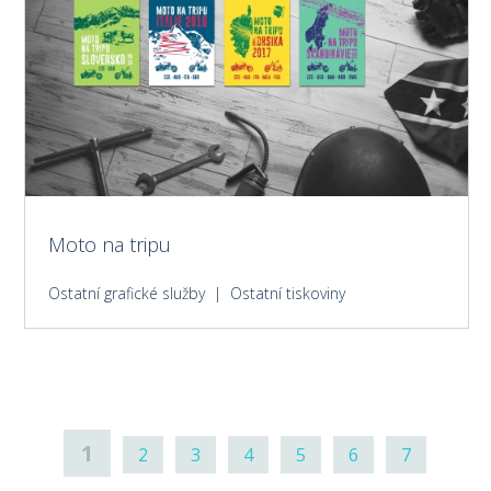
Moto na tripu
Ostatní grafické služby | Ostatní tiskoviny
1
2
3
4
5
6
7