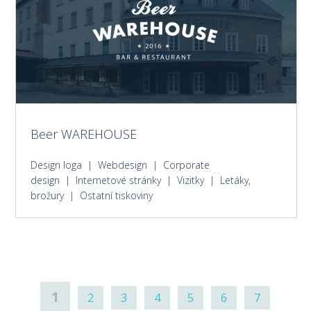
Beer WAREHOUSE
Design loga | Webdesign | Corporate
design | Internetové stránky | Vizitky | Letáky,
brožury | Ostatní tiskoviny
1
2
3
4
5
6
7