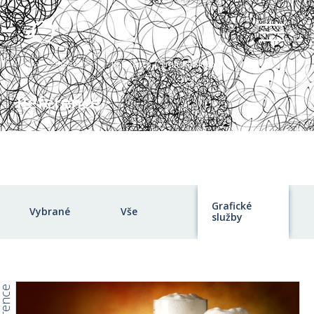
Home
Reference
Reference | grafické služby
/
/
Reference
Grafické
In
Vybrané
Vše
služby
st